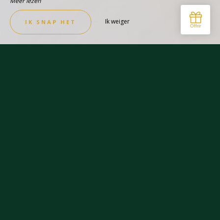
Meer lezen
Ik weiger
IK SNAP HET
RUIM EN AANGENAAM
Klassieke tweepersoonskamer
ZIE DE KAMER