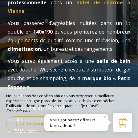
professionnelle
dans un
hôtel de charme à
Vienne
.
Vous passerez d’agréables nuitées dans un lit
double en
140x190
et vous profiterez de nombreux
équipements de qualité comme une télévision, une
climatisation
, un bureau et des rangements.
Vous aurez également accès à une
salle de bain
avec douche, WC, sèche-cheveux, distributeur de gel
douche et de shampoing, de la
marque bio « Petit
Roseau »
.
Nous utilisons des cookies afin de vous proposer la meilleure
expérience en ligne possible. Vous pouvez choisir d’empêcher
l’utilisation de vos données en cliquant sur 'Je refuse'.
Lit double en 140x190
En savoir plus
Climatisation
Je refuse
J’AI COMPRIS
Télévision